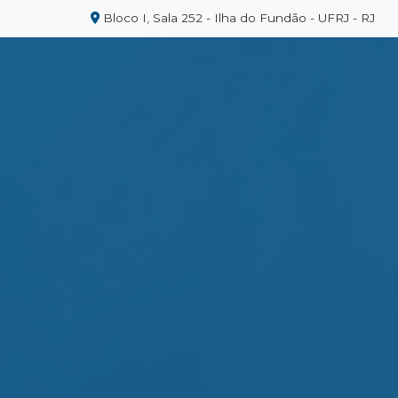
Bloco I, Sala 252 - Ilha do Fundão - UFRJ - RJ