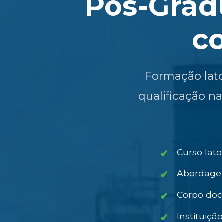
Pós-Grad
c
Formação lato
qualificação n
Curso lat
Abordagem 
Corpo doc
Instituiçã