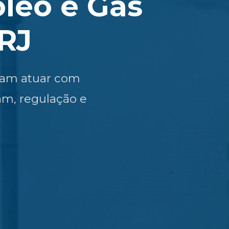
leo e Gás
RJ
ejam atuar com
am, regulação e